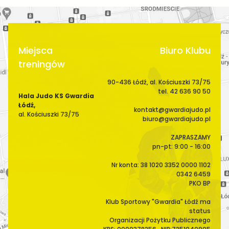
Miejsca
Biuro Klubu
treningów
90-436 Łódź, al. Kościuszki 73/75
tel. 42 636 90 50
Hala Judo KS Gwardia
Łódź,
kontakt@gwardiajudo.pl
al. Kościuszki 73/75
biuro@gwardiajudo.pl
ZAPRASZAMY
pn-pt: 9:00 - 16:00
Nr konta: 38 1020 3352 0000 1102
0342 6459
PKO BP
Klub Sportowy "Gwardia" Łódź ma
status
Organizacji Pożytku Publicznego