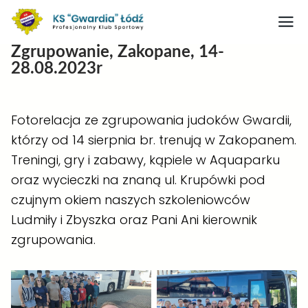
Zgrupowanie, Zakopane, 14-
28.08.2023r
Strona główna
Nasz obiekt
Fotorelacja ze zgrupowania judoków Gwardii,
O klubie
którzy od 14 sierpnia br. trenują w Zakopanem.
Judo
Treningi, gry i zabawy, kąpiele w Aquaparku
Medaliści judo
oraz wycieczki na znaną ul. Krupówki pod
czujnym okiem naszych szkoleniowców
Artykuły
Ludmiły i Zbyszka oraz Pani Ani kierownik
Boks
zgrupowania.
Kontakt
Rodo