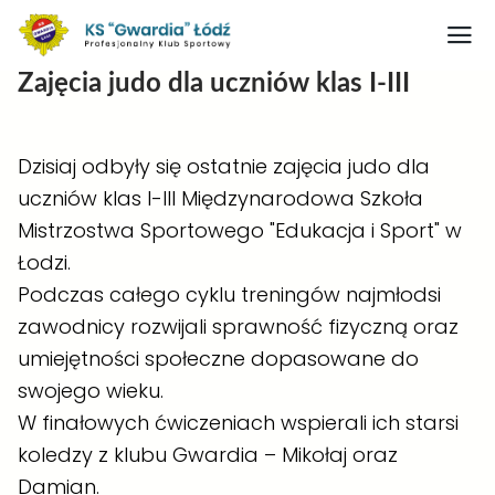
Zajęcia judo dla uczniów klas I-III
Strona główna
Nasz obiekt
Dzisiaj odbyły się ostatnie zajęcia judo dla
uczniów klas I-III
Międzynarodowa Szkoła
O klubie
Mistrzostwa Sportowego "Edukacja i Sport" w
Judo
Łodzi
.
Medaliści judo
Podczas całego cyklu treningów najmłodsi
zawodnicy rozwijali sprawność fizyczną oraz
Artykuły
umiejętności społeczne dopasowane do
Boks
swojego wieku.
Kontakt
W finałowych ćwiczeniach wspierali ich starsi
koledzy z klubu Gwardia – Mikołaj oraz
Rodo
Damian.