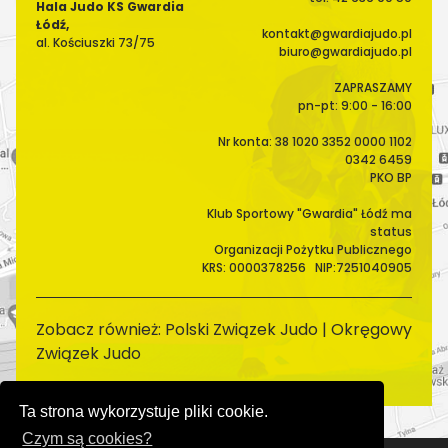
Hala Judo KS Gwardia
Łódź,
kontakt@gwardiajudo.pl
al. Kościuszki 73/75
biuro@gwardiajudo.pl
ZAPRASZAMY
pn-pt: 9:00 - 16:00
Nr konta: 38 1020 3352 0000 1102
0342 6459
PKO BP
Klub Sportowy "Gwardia" Łódź ma
status
Organizacji Pożytku Publicznego
KRS: 0000378256 NIP:7251040905
Zobacz również:
Polski Związek Judo
|
Okręgowy
Związek Judo
Ta strona wykorzystuje pliki cookie.
Czym są cookies?