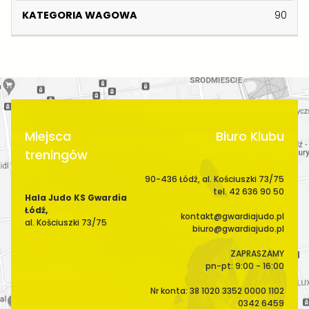
Z
N
S
A
90
W
I
C
W
I
K
E
A
S
G
K
O
O
W
A
Miejsca
Biuro Klubu
treningów
90-436 Łódź, al. Kościuszki 73/75
tel. 42 636 90 50
Hala Judo KS Gwardia
Łódź,
kontakt@gwardiajudo.pl
al. Kościuszki 73/75
biuro@gwardiajudo.pl
ZAPRASZAMY
pn-pt: 9:00 - 16:00
Nr konta: 38 1020 3352 0000 1102
0342 6459