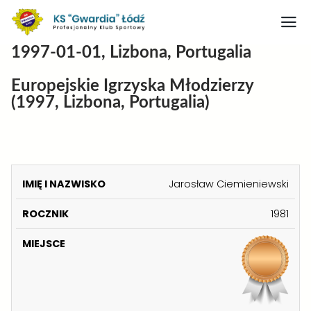
1997-01-01, Lizbona, Portugalia
Strona główna
Europejskie Igrzyska Młodzierzy
Nasz obiekt
(1997, Lizbona, Portugalia)
O klubie
Judo
Medaliści judo
K
Jarosław Ciemieniewski
A
Artykuły
I
1981
T
M
Boks
E
IĘ
R
M
G
Kontakt
I
O
I
O
N
Rodo
C
E
R
A
Z
J
I