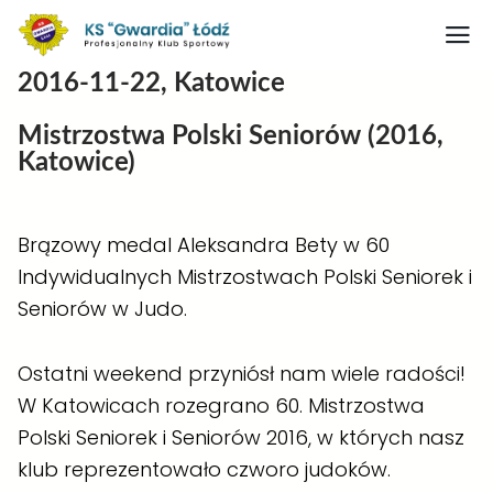
2016-11-22, Katowice
Strona główna
Mistrzostwa Polski Seniorów (2016,
Nasz obiekt
Katowice)
O klubie
Judo
Brązowy medal Aleksandra Bety w 60
Indywidualnych Mistrzostwach Polski Seniorek i
Medaliści judo
Seniorów w Judo.
Artykuły
Boks
Ostatni weekend przyniósł nam wiele radości!
W Katowicach rozegrano 60. Mistrzostwa
Kontakt
Polski Seniorek i Seniorów 2016, w których nasz
Rodo
klub reprezentowało czworo judoków.