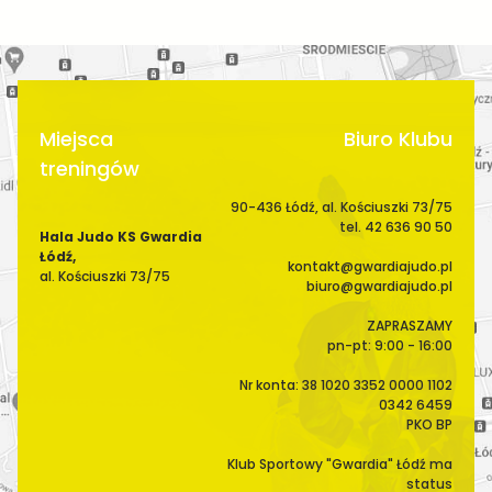
Miejsca
Biuro Klubu
treningów
90-436 Łódź, al. Kościuszki 73/75
tel. 42 636 90 50
Hala Judo KS Gwardia
Łódź,
kontakt@gwardiajudo.pl
al. Kościuszki 73/75
biuro@gwardiajudo.pl
ZAPRASZAMY
pn-pt: 9:00 - 16:00
Nr konta: 38 1020 3352 0000 1102
0342 6459
PKO BP
Klub Sportowy "Gwardia" Łódź ma
status