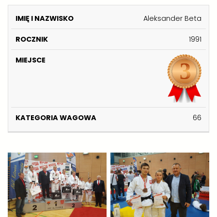
K
Aleksander Beta
A
I
1991
T
M
E
IĘ
R
M
G
I
O
I
O
N
C
E
R
A
Z
J
I
Z
N
S
A
66
W
I
C
W
I
K
E
A
S
G
K
O
O
W
A