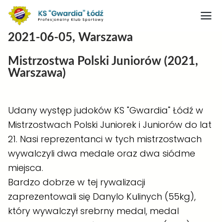
2021-06-05, Warszawa
Strona główna
Mistrzostwa Polski Juniorów (2021,
Nasz obiekt
Warszawa)
O klubie
Judo
Udany występ judoków KS "Gwardia" Łódź w
Mistrzostwach Polski Juniorek i Juniorów do lat
Medaliści judo
21. Nasi reprezentanci w tych mistrzostwach
Artykuły
wywalczyli dwa medale oraz dwa siódme
Boks
miejsca.
Bardzo dobrze w tej rywalizacji
Kontakt
zaprezentowali się Danylo Kulinych (55kg),
Rodo
który wywalczył srebrny medal, medal