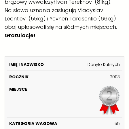
brązowy wywalczył Ivan Terekhov (81kg).
Na słowa uznania zasługują Vladyslav
Leontiev (55kg) i Yevhen Tarasenko (66kg)
obaj uplasowali się na siódmych miejscach.
Gratulacje!
K
Danylo Kulinych
A
I
2003
T
M
E
IĘ
R
M
G
I
O
I
O
N
C
E
R
A
Z
J
I
Z
N
S
A
55
W