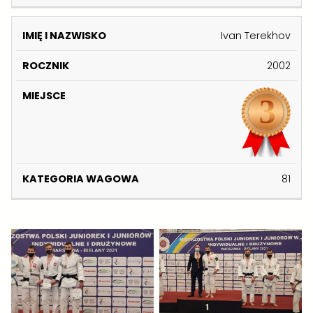
I
C
W
I
K
E
A
S
G
Ivan Terekhov
K
O
O
2002
W
A
81