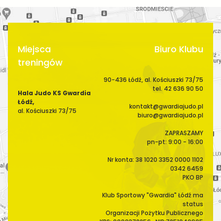
Miejsca
Biuro Klubu
treningów
90-436 Łódź, al. Kościuszki 73/75
tel. 42 636 90 50
Hala Judo KS Gwardia
Łódź,
kontakt@gwardiajudo.pl
al. Kościuszki 73/75
biuro@gwardiajudo.pl
ZAPRASZAMY
pn-pt: 9:00 - 16:00
Nr konta: 38 1020 3352 0000 1102
0342 6459
PKO BP
Klub Sportowy "Gwardia" Łódź ma
status
Organizacji Pożytku Publicznego