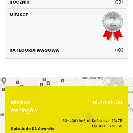
O
1987
W
A
+100
Miejsca
Biuro Klubu
treningów
90-436 Łódź, al. Kościuszki 73/75
tel. 42 636 90 50
Hala Judo KS Gwardia