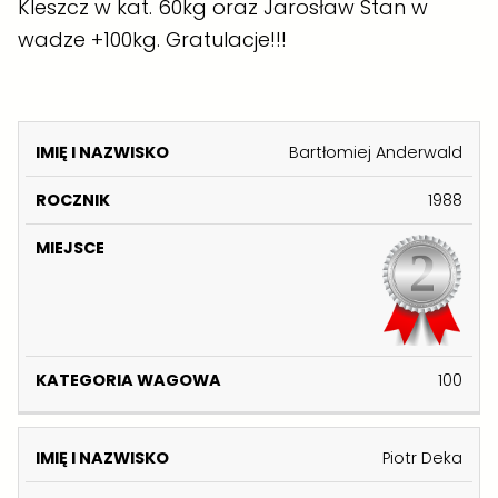
Kleszcz w kat. 60kg oraz Jarosław Stan w
wadze +100kg. Gratulacje!!!
K
Bartłomiej Anderwald
A
I
1988
T
M
E
IĘ
R
M
G
I
O
I
O
N
C
E
R
A
Z
J
I
Z
N
S
A
100
W
I
C
W
I
K
E
A
S
G
Piotr Deka
K
O