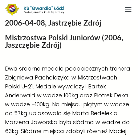
2006-04-08, Jastrzębie Zdrój
Strona główna
Mistrzostwa Polski Juniorów (2006,
Nasz obiekt
Jaszczębie Zdrój)
O klubie
Judo
Dwa srebrne medale podopiecznych trenera
Zbigniewa Pacholczyka
w Mistrzostwach
Medaliści judo
Polski U-21. Medale wywalczyli Bartek
Artykuły
Anderwald w wadze 100kg oraz Piotrek Deka
Boks
w wadze +100kg. Na miejscu piątym w wadze
do 57kg uplasowała się Marta Bedełek a
Kontakt
Marzena Jaworska była siódma w wadze do
Rodo
63kg. Siódme miejsca zdobyli również Maciej