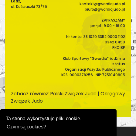
Łódź,
kontakt@gwardiajudo.pl
al. Kościuszki 73/75
biuro@gwardiajudo.pl
ZAPRASZAMY
pn-pt: 9:00 - 16:00
Nr konta: 38 1020 3352 0000 1102
0342 6459
PKO BP
Klub Sportowy "Gwardia" Łódź ma
status
Organizacji Pożytku Publicznego
KRS: 0000378256 NIP:7251040905
Zobacz również:
Polski Związek Judo
|
Okręgowy
Związek Judo
Ta strona wykorzystuje pliki cookie.
Czym są cookies?