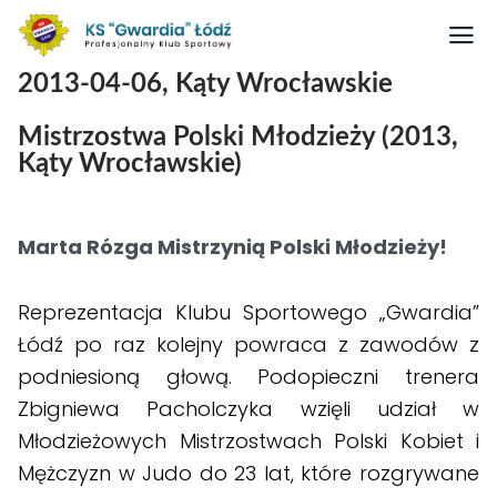
2013-04-06, Kąty Wrocławskie
Strona główna
Mistrzostwa Polski Młodzieży (2013,
Nasz obiekt
Kąty Wrocławskie)
O klubie
Judo
Marta Rózga Mistrzynią Polski Młodzieży!
Medaliści judo
Reprezentacja Klubu Sportowego „Gwardia”
Artykuły
Łódź po raz kolejny powraca z zawodów z
Boks
podniesioną głową. Podopieczni trenera
Zbigniewa Pacholczyka
wzięli udział w
Kontakt
Młodzieżowych Mistrzostwach Polski Kobiet i
Rodo
Mężczyzn w Judo do 23 lat, które rozgrywane