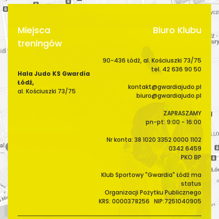
Miejsca
Biuro Klubu
treningów
90-436 Łódź, al. Kościuszki 73/75
tel. 42 636 90 50
Hala Judo KS Gwardia
Łódź,
kontakt@gwardiajudo.pl
al. Kościuszki 73/75
biuro@gwardiajudo.pl
ZAPRASZAMY
pn-pt: 9:00 - 16:00
Nr konta: 38 1020 3352 0000 1102
0342 6459
PKO BP
Klub Sportowy "Gwardia" Łódź ma
status
Organizacji Pożytku Publicznego
KRS: 0000378256 NIP:7251040905