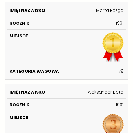
K
Marta Rózga
A
I
1991
T
M
E
IĘ
R
M
G
I
O
I
O
N
C
E
R
A
Z
J
I
Z
N
S
A
+78
W
I
C
W
I
K
E
A
S
G
Aleksander Beta
K
O
O
1991
W
A