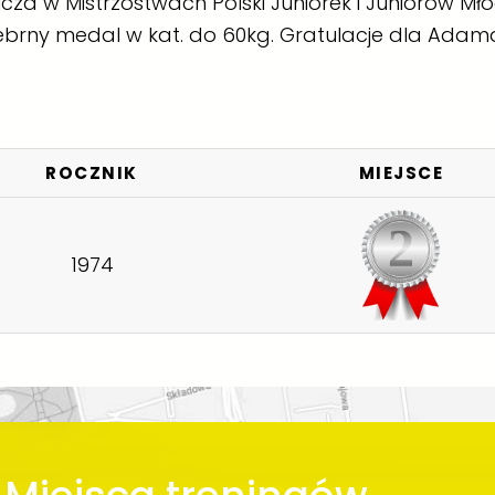
za w Mistrzostwach Polski Juniorek i Juniorów Mł
brny medal w kat. do 60kg. Gratulacje dla Adam
ROCZNIK
MIEJSCE
1974