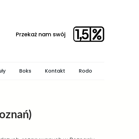
uły
Boks
Kontakt
Rodo
oznań)