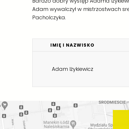
Bardzo dobry występ Adama Iżykiewic
Adam wywalczył w mistrzostwach sre
Pacholczyka
.
IMIĘ I NAZWISKO
Adam Iżykiewicz