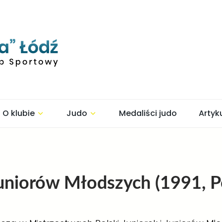
O klubie
Judo
Medaliści judo
Artyk
Juniorów Młodszych (1991, P