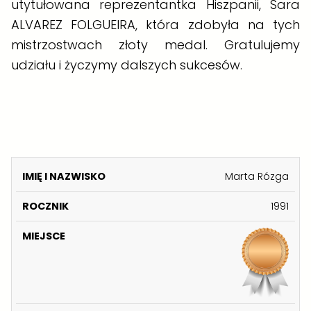
utytułowana reprezentantka Hiszpanii, Sara
ALVAREZ FOLGUEIRA, która zdobyła na tych
mistrzostwach złoty medal. Gratulujemy
udziału i życzymy dalszych sukcesów.
K
Marta Rózga
A
I
1991
T
M
E
IĘ
R
M
G
I
O
I
O
N
C
E
R
A
Z
J
I
Z