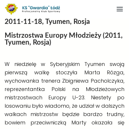
2011-11-18, Tyumen, Rosja
Strona główna
Mistrzostwa Europy Młodzieży (2011,
Nasz obiekt
Tyumen, Rosja)
O klubie
Judo
W niedzielę w Syberyjskim Tyumen swoją
pierwszą walkę stoczyła
Marta Rózga
,
Medaliści judo
wychowanka trenera Zbigniewa Pacholczyka,
Artykuły
reprezentantka Polski na Młodzieżowych
Boks
mistrzostwach Europy U-23. Niestety po
losowaniu było wiadomo, że udział w dalszych
Kontakt
walkach mistrzostw będzie bardzo trudny,
Rodo
bowiem przeciwniczką Marty okazała się