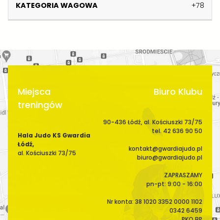
N
S
A
+78
W
I
C
W
I
K
E
A
S
G
K
O
O
W
A
Miejsca
Biuro Klubu
treningów
90-436 Łódź, al. Kościuszki 73/75
tel. 42 636 90 50
Hala Judo KS Gwardia
Łódź,
kontakt@gwardiajudo.pl
al. Kościuszki 73/75
biuro@gwardiajudo.pl
ZAPRASZAMY
pn-pt: 9:00 - 16:00
Nr konta: 38 1020 3352 0000 1102
0342 6459
PKO BP