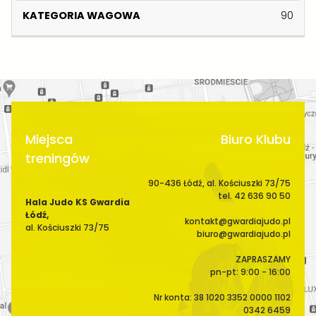
Z
N
S
A
90
W
I
C
W
I
K
E
A
S
G
K
O
O
W
A
Miejsca
Biuro Klubu
treningów
90-436 Łódź, al. Kościuszki 73/75
tel. 42 636 90 50
Hala Judo KS Gwardia
Łódź,
kontakt@gwardiajudo.pl
al. Kościuszki 73/75
biuro@gwardiajudo.pl
ZAPRASZAMY
pn-pt: 9:00 - 16:00
Nr konta: 38 1020 3352 0000 1102
0342 6459