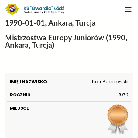
1990-01-01, Ankara, Turcja
Strona główna
Mistrzostwa Europy Juniorów (1990,
Nasz obiekt
Ankara, Turcja)
O klubie
Judo
Medaliści judo
K
Piotr Beczkowski
A
Artykuły
I
1970
T
M
Boks
E
IĘ
R
M
G
Kontakt
I
O
I
O
N
Rodo
C
E
R
A
Z
J
I