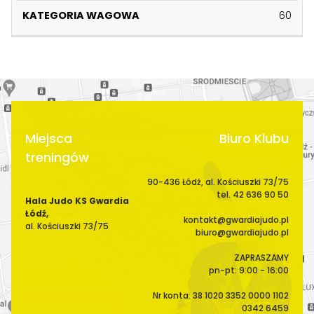
Z
N
S
A
60
W
I
C
W
I
K
E
A
S
G
K
O
O
W
A
Miejsca
Biuro Klubu
treningów
90-436 Łódź, al. Kościuszki 73/75
tel. 42 636 90 50
Hala Judo KS Gwardia
Łódź,
kontakt@gwardiajudo.pl
al. Kościuszki 73/75
biuro@gwardiajudo.pl
ZAPRASZAMY
pn-pt: 9:00 - 16:00
Nr konta: 38 1020 3352 0000 1102
0342 6459