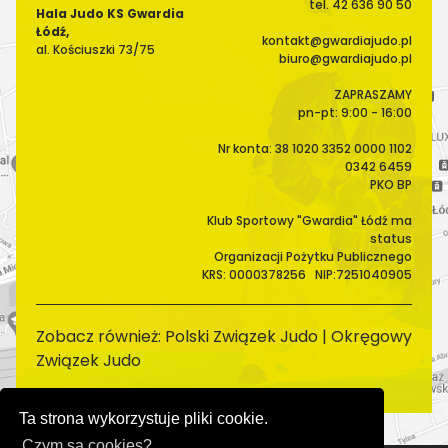
tel. 42 636 90 50
Hala Judo KS Gwardia
Łódź,
kontakt@gwardiajudo.pl
al. Kościuszki 73/75
biuro@gwardiajudo.pl
ZAPRASZAMY
pn-pt: 9:00 - 16:00
Nr konta: 38 1020 3352 0000 1102
0342 6459
PKO BP
Klub Sportowy "Gwardia" Łódź ma
status
Organizacji Pożytku Publicznego
KRS: 0000378256 NIP:7251040905
Zobacz również:
Polski Związek Judo
|
Okręgowy
Związek Judo
Ta strona wykorzystuje pliki cookie.
Czym są cookies?