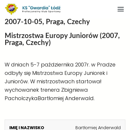
2007-10-05, Praga, Czechy
Strona główna
Mistrzostwa Europy Juniorów (2007,
Nasz obiekt
Praga, Czechy)
O klubie
Judo
W dniach 5-7 października 2007r. w Pradze
odbyły się Mistrzostwa Europy Juniorek i
Medaliści judo
Juniorów. W mistrzostwach startował
Artykuły
wychowanek trenera Zbigniewa
Boks
PacholczykaBartłomiej Anderwald.
Kontakt
Rodo
K
Bartłomiej Anderwald