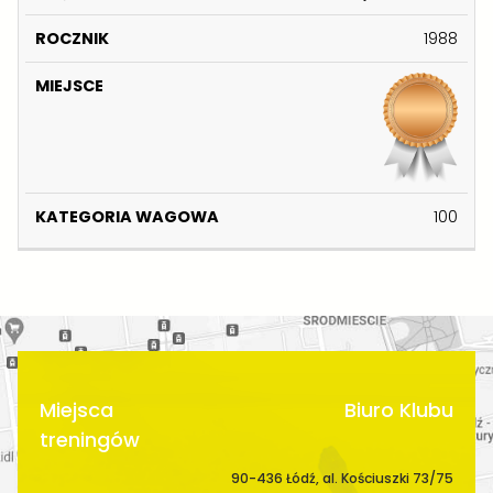
A
I
1988
T
M
E
IĘ
R
M
G
I
O
I
O
N
C
E
R
A
Z
J
I
Z
N
S
A
100
W
I
C
W
I
K
E
A
S
G
K
O
O
W
A
Miejsca
Biuro Klubu
treningów
90-436 Łódź, al. Kościuszki 73/75