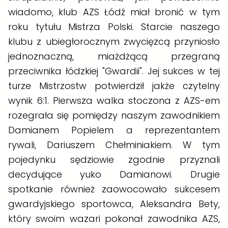
wiadomo, klub AZS Łódź miał bronić w tym
roku tytułu Mistrza Polski. Starcie naszego
klubu z ubiegłorocznym zwycięzcą przyniosło
jednoznaczną, miażdżącą przegraną
przeciwnika łódzkiej "Gwardii". Jej sukces w tej
turze Mistrzostw potwierdził jakże czytelny
wynik 6:1. Pierwsza walka stoczona z AZS-em
rozegrała się pomiędzy naszym zawodnikiem
Damianem Popielem a reprezentantem
rywali, Dariuszem Chełminiakiem. W tym
pojedynku sędziowie zgodnie przyznali
decydujące yuko Damianowi. Drugie
spotkanie również zaowocowało sukcesem
gwardyjskiego sportowca, Aleksandra Bety,
który swoim wazari pokonał zawodnika AZS,