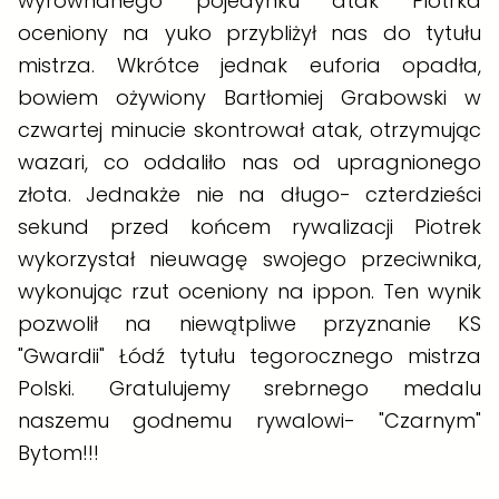
wyrównanego pojedynku atak Piotrka
oceniony na yuko przybliżył nas do tytułu
mistrza. Wkrótce jednak euforia opadła,
bowiem ożywiony Bartłomiej Grabowski w
czwartej minucie skontrował atak, otrzymując
wazari, co oddaliło nas od upragnionego
złota. Jednakże nie na długo- czterdzieści
sekund przed końcem rywalizacji Piotrek
wykorzystał nieuwagę swojego przeciwnika,
wykonując rzut oceniony na ippon. Ten wynik
pozwolił na niewątpliwe przyznanie KS
"Gwardii" Łódź tytułu tegorocznego mistrza
Polski. Gratulujemy srebrnego medalu
naszemu godnemu rywalowi- "Czarnym"
Bytom!!!