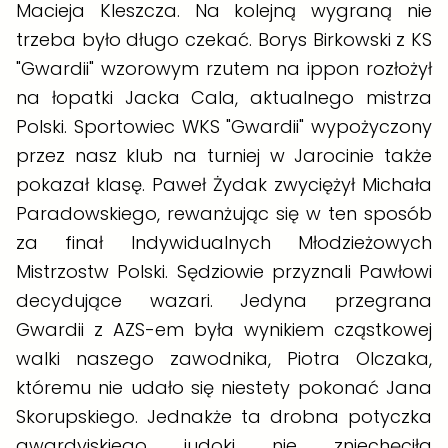
Macieja Kleszcza. Na kolejną wygraną nie
trzeba było długo czekać. Borys Birkowski z KS
"Gwardii" wzorowym rzutem na ippon rozłożył
na łopatki Jacka Cala, aktualnego mistrza
Polski. Sportowiec WKS "Gwardii" wypożyczony
przez nasz klub na turniej w Jarocinie także
pokazał klasę. Paweł Żydak zwyciężył Michała
Paradowskiego, rewanżując się w ten sposób
za finał Indywidualnych Młodzieżowych
Mistrzostw Polski. Sędziowie przyznali Pawłowi
decydujące wazari. Jedyna przegrana
Gwardii z AZS-em była wynikiem cząstkowej
walki naszego zawodnika, Piotra Olczaka,
któremu nie udało się niestety pokonać Jana
Skorupskiego. Jednakże ta drobna potyczka
gwardyjskiego judoki nie zniechęciła