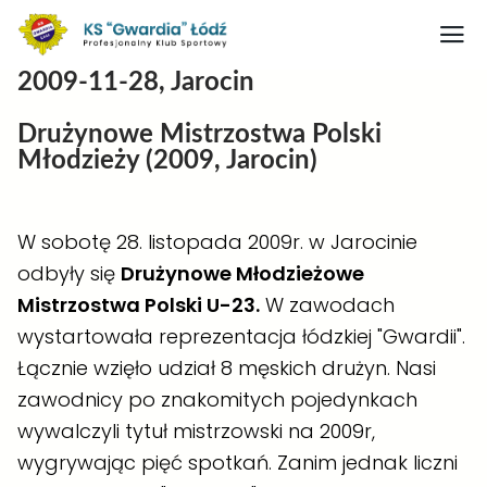
2009-11-28, Jarocin
Strona główna
Drużynowe Mistrzostwa Polski
Nasz obiekt
Młodzieży (2009, Jarocin)
O klubie
Judo
W sobotę 28. listopada 2009r. w Jarocinie
odbyły się
Drużynowe Młodzieżowe
Medaliści judo
Mistrzostwa Polski U-23.
W zawodach
Artykuły
wystartowała reprezentacja łódzkiej "Gwardii".
Boks
Łącznie wzięło udział 8 męskich drużyn. Nasi
zawodnicy po znakomitych pojedynkach
Kontakt
wywalczyli tytuł mistrzowski na 2009r,
Rodo
wygrywając pięć spotkań. Zanim jednak liczni