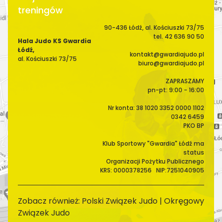
treningów
90-436 Łódź, al. Kościuszki 73/75
tel. 42 636 90 50
Hala Judo KS Gwardia
Łódź,
kontakt@gwardiajudo.pl
al. Kościuszki 73/75
biuro@gwardiajudo.pl
ZAPRASZAMY
pn-pt: 9:00 - 16:00
Nr konta: 38 1020 3352 0000 1102
0342 6459
PKO BP
Klub Sportowy "Gwardia" Łódź ma
status
Organizacji Pożytku Publicznego
KRS: 0000378256 NIP:7251040905
Zobacz również:
Polski Związek Judo
|
Okręgowy
Związek Judo