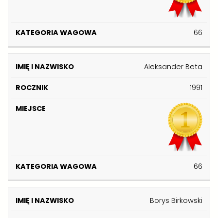
C
E
R
A
Z
J
I
Z
N
S
A
66
W
I
C
W
I
K
E
A
S
G
Aleksander Beta
K
O
O
1991
W
A
66
Borys Birkowski