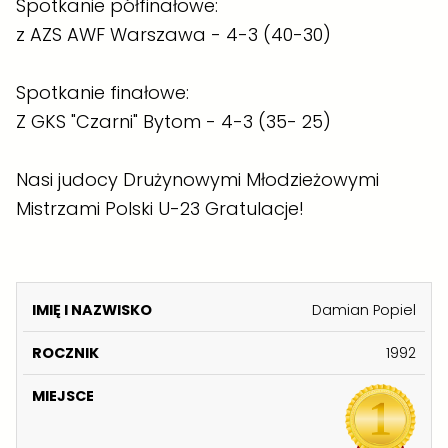
Spotkanie półfinałowe:
z AZS AWF Warszawa - 4-3 (40-30)
Spotkanie finałowe:
Z GKS "Czarni" Bytom - 4-3 (35- 25)
Nasi judocy Drużynowymi Młodzieżowymi
Mistrzami Polski U-23 Gratulacje!
K
Damian Popiel
A
I
1992
T
M
E
IĘ
R
M
G
I
O
I
O
N