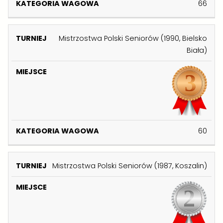
66
I
S
A
E
C
W
J
E
A
Mistrzostwa Polski Seniorów (1990, Bielsko
G
Biała)
O
W
A
60
Mistrzostwa Polski Seniorów (1987, Koszalin)