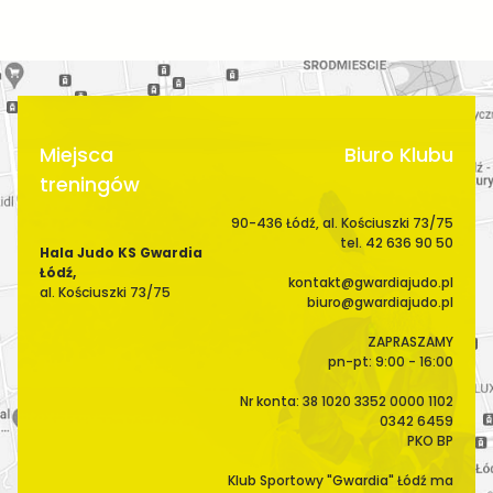
I
S
A
E
C
W
J
E
A
G
O
W
Miejsca
Biuro Klubu
A
treningów
90-436 Łódź, al. Kościuszki 73/75
tel. 42 636 90 50
Hala Judo KS Gwardia
Łódź,
kontakt@gwardiajudo.pl
al. Kościuszki 73/75
biuro@gwardiajudo.pl
ZAPRASZAMY
pn-pt: 9:00 - 16:00
Nr konta: 38 1020 3352 0000 1102
0342 6459
PKO BP
Klub Sportowy "Gwardia" Łódź ma