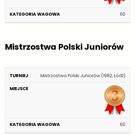
60
Mistrzostwa Polski Juniorów
K
Mistrzostwa Polski Juniorów (1982, Łódź)
A
T
E
T
M
G
U
I
O
R
E
R
60
N
J
I