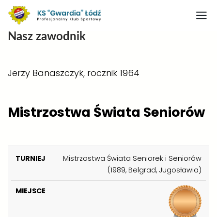
Nasz zawodnik
Strona główna
Nasz obiekt
Jerzy Banaszczyk, rocznik 1964
O klubie
Judo
Mistrzostwa Świata Seniorów
Medaliści judo
Artykuły
K
Mistrzostwa Świata Seniorek i Seniorów
Boks
A
(1989, Belgrad, Jugosławia)
Kontakt
T
E
Rodo
T
M
G