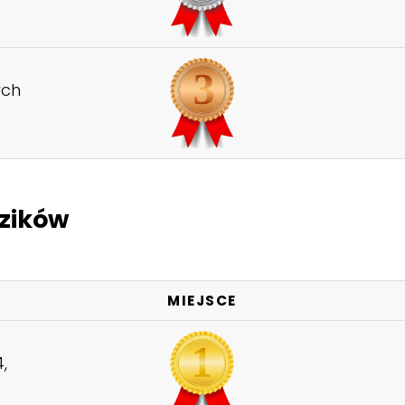
ych
dzików
MIEJSCE
,