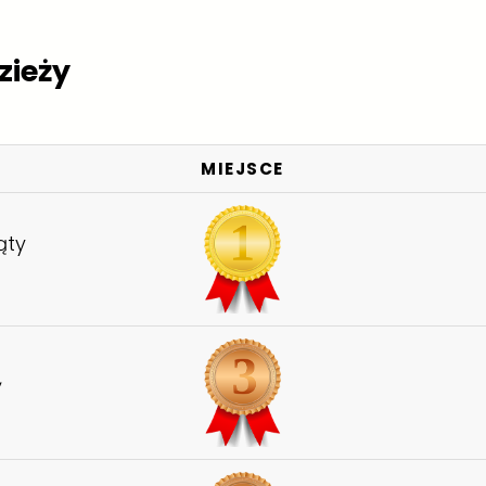
zieży
MIEJSCE
ąty
,