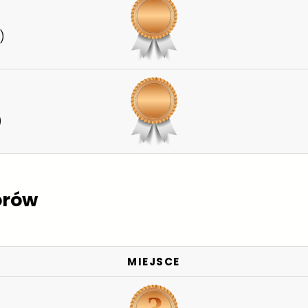
)
)
orów
MIEJSCE