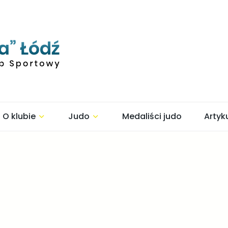
O klubie
Judo
Medaliści judo
Artyk