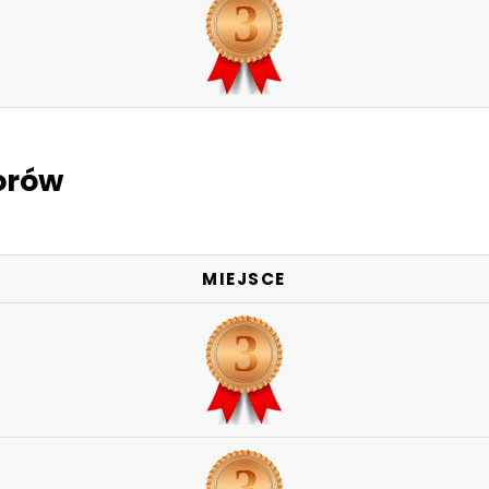
orów
MIEJSCE
,