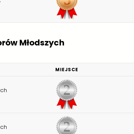
iorów Młodszych
MIEJSCE
ych
ych