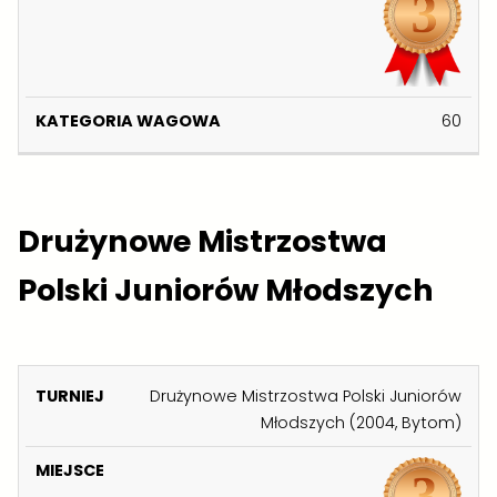
T
M
G
U
I
O
R
E
R
N
J
I
60
I
S
A
E
C
W
J
E
A
G
Drużynowe Mistrzostwa
O
W
Polski Juniorów Młodszych
A
K
Drużynowe Mistrzostwa Polski Juniorów
A
Młodszych (2004, Bytom)
T
E