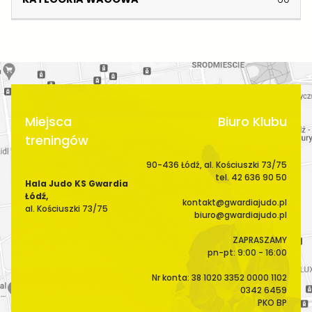
I
S
A
E
C
W
J
E
A
G
O
W
A
Miejsca
Biuro Klubu
treningów
90-436 Łódź, al. Kościuszki 73/75
tel. 42 636 90 50
Hala Judo KS Gwardia
Łódź,
kontakt@gwardiajudo.pl
al. Kościuszki 73/75
biuro@gwardiajudo.pl
ZAPRASZAMY
pn-pt: 9:00 - 16:00
Nr konta: 38 1020 3352 0000 1102
0342 6459
PKO BP