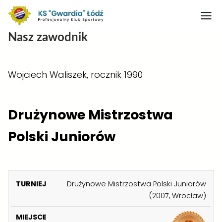
Nasz zawodnik
Strona główna
Nasz obiekt
Wojciech Waliszek, rocznik 1990
O klubie
Judo
Drużynowe Mistrzostwa
Medaliści judo
Polski Juniorów
Artykuły
Boks
K
Drużynowe Mistrzostwa Polski Juniorów
Kontakt
A
(2007, Wrocław)
Rodo
T
E