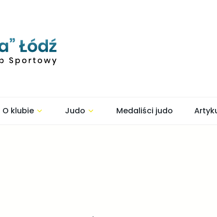
O klubie
Judo
Medaliści judo
Artyk