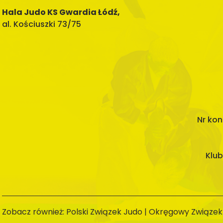
Hala Judo KS Gwardia Łódź,
al. Kościuszki 73/75
Nr kon
Klub
Zobacz również:
Polski Związek Judo
|
Okręgowy Związek